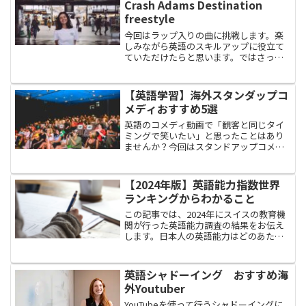
Crash Adams Destination
freestyle
今回はラップ入りの曲に挑戦します。楽
しみながら英語のスキルアップに役立て
ていただけたらと思います。ではさっそ
くやってみましょう。今回紹介するのは
Crahs Adamsの「Destination
Freestyle」Crash Adams が...
【英語学習】海外スタンダップコ
メディおすすめ5選
英語のコメディ動画で「観客と同じタイ
ミングで笑いたい」と思ったことはあり
ませんか？今回はスタンドアップコメデ
ィーの中から比較的わかりやすい
YouTube動画を厳選して紹介します。AIに
解説してもらえるプロンプト付き。ぜひ
【2024年版】英語能力指数世界
楽しんでください。
ランキングからわかること
この記事では、2024年にスイスの教育機
関が行った英語能力調査の結果をお伝え
します。日本人の英語能力はどのあたり
か 日本人の英語能力は向上しているの
か 日本人に英語スキルは本当に必要
なのか 自分の英語能力の測定結果を
英語シャドーイング おすすめ海
どう活用するか知りた...
外Youtuber
YouTubeを使って行うシャドーイングに