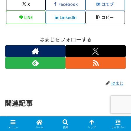
X
Facebook
はてブ
LINE
LinkedIn
コピー
はまじをフォローする
はまじ
関連記事
Lingopieの評判と使い方
お気に入りの海外ドラマを字幕なしで見
メニュー
ホーム
検索
トップ
サイドバー