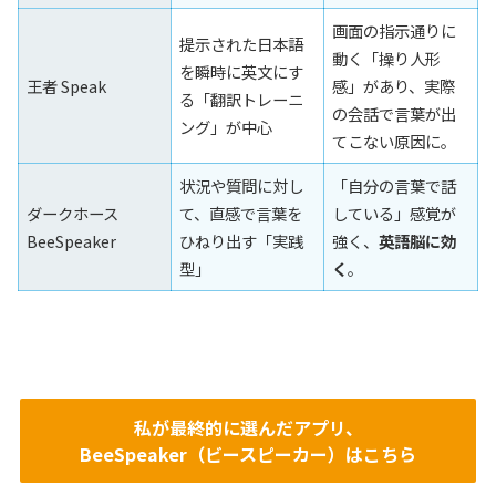
画面の指示通りに
提示された日本語
動く「操り人形
を瞬時に英文にす
王者 Speak
感」があり、実際
る「翻訳トレーニ
の会話で言葉が出
ング」が中心
てこない原因に。
状況や質問に対し
「自分の言葉で話
ダークホース
て、直感で言葉を
している」感覚が
BeeSpeaker
ひねり出す「実践
強く、
英語脳に効
型」
く
。
私が最終的に選んだアプリ、
BeeSpeaker（ビースピーカー）はこちら