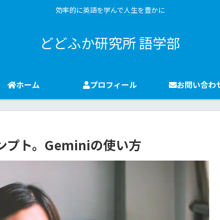
効率的に英語を学んで人生を豊かに
どどふか研究所 語学部
ホーム
プロフィール
お問い合わ
プト。Geminiの使い方