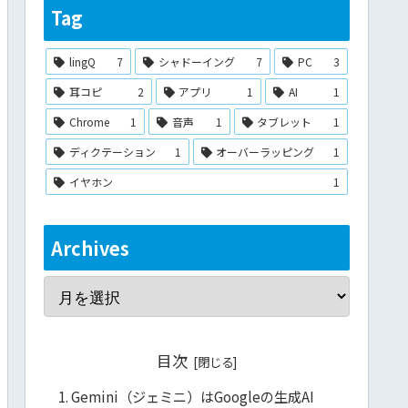
Tag
lingQ
7
シャドーイング
7
PC
3
耳コピ
2
アプリ
1
AI
1
Chrome
1
音声
1
タブレット
1
ディクテーション
1
オーバーラッピング
1
イヤホン
1
Archives
目次
Gemini（ジェミニ）はGoogleの生成AI